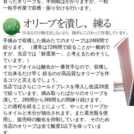
育ったオリーブを、手間暇はかかりますが、一粒
一粒手作業で収穫・振り分けを行います。
手摘みで収穫した摘みたてのオリーブは24時間で
絞ります。 （通常は72時間で絞ることが一般的で
すが、当店では「鮮度第一」 と考えるためそうし
ています。）
オリーブオイルは酸化が一番苦手なので、収穫し
て出来るだけ早く 絞るのが高品質なオリーブを作
るコツと言えるでしょう。
当店ではさらにコールドプレスを導入し低温28度
で絞っています。摘み取ったばかりのオリーブを
潰して、2時間から3時間もの間練り続けます。
この過程を経ることによって、やっとオリーブか
らオイルと水分が抽出されます。また遮光瓶を使
用し、販売時の酸化を抑制しています。 そのため
当店のオリーブは全て酸度1以下を保っていま
す。