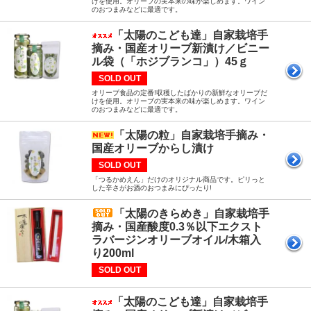
けを使用。オリーブの実本来の味が楽しめます。ワイン
のおつまみなどに最適です。
「太陽のこども達」自家栽培手
摘み・国産オリーブ新漬け／ビニー
ル袋（「ホジブランコ」）45ｇ
SOLD OUT
オリーブ食品の定番!収穫したばかりの新鮮なオリーブだ
けを使用。オリーブの実本来の味が楽しめます。ワイン
のおつまみなどに最適です。
「太陽の粒」自家栽培手摘み・
国産オリーブからし漬け
SOLD OUT
「つるかめえん」だけのオリジナル商品です。ピリっと
した辛さがお酒のおつまみにぴったり!
「太陽のきらめき」自家栽培手
摘み・国産酸度0.3％以下エクスト
ラバージンオリーブオイル/木箱入
り200ml
SOLD OUT
「太陽のこども達」自家栽培手