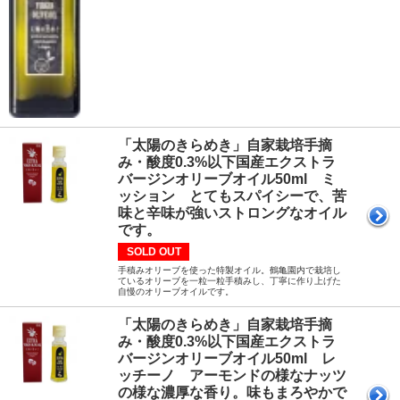
「太陽のきらめき」自家栽培手摘
み・酸度0.3%以下国産エクストラ
バージンオリーブオイル50ml ミ
ッション とてもスパイシーで、苦
味と辛味が強いストロングなオイル
です。
SOLD OUT
手積みオリーブを使った特製オイル。鶴亀園内で栽培し
ているオリーブを一粒一粒手積みし、丁寧に作り上げた
自慢のオリーブオイルです。
「太陽のきらめき」自家栽培手摘
み・酸度0.3%以下国産エクストラ
バージンオリーブオイル50ml レ
ッチーノ アーモンドの様なナッツ
の様な濃厚な香り。味もまろやかで