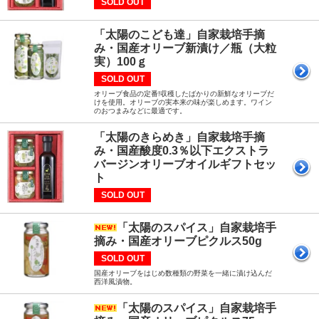
SOLD OUT
「太陽のこども達」自家栽培手摘
み・国産オリーブ新漬け／瓶（大粒
実）100ｇ
SOLD OUT
オリーブ食品の定番!収穫したばかりの新鮮なオリーブだ
けを使用。オリーブの実本来の味が楽しめます。ワイン
のおつまみなどに最適です。
「太陽のきらめき」自家栽培手摘
み・国産酸度0.3％以下エクストラ
バージンオリーブオイルギフトセッ
ト
SOLD OUT
「太陽のスパイス」自家栽培手
摘み・国産オリーブピクルス50g
SOLD OUT
国産オリーブをはじめ数種類の野菜を一緒に漬け込んだ
西洋風漬物。
「太陽のスパイス」自家栽培手