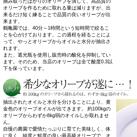
摘み取ったばかりのオリーブを潰して、高品質の
オリーブを作るために取れる量は減りますが、出
来るだけ短く練ることで品質の良いオリーブが出
来ます。
鶴亀園では、40分～1時間という短時間で絞るこ
とを心がけております。この過程を経ることによ
って、やっとオリーブからオイルと水分が抽出さ
れます。
また、遮光瓶を使用し販売時の酸化を抑制してい
ます。そのため、当店のオリーブは全て酸度0.3以
下を保っています。
抽出されたオイルと水分を分けることにより、黄
金色のオリーブオイルが出てきます。 約100kgの
オリーブからわずか8kg弱のオイルしか取れませ
ん。
自慢の農園で愛情たっぷりに育てた美味しく、体
に良く、純度と鮮度の良い最高級オリーブで、オ