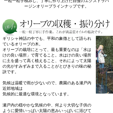
一粒一粒手積みし、丁寧に作り上げた自慢のエクストラバ
ージンオリーブラインナップです。
ギリシャ神話の中でも、平和の象徴として語られ
ているオリーブの木。
オリーブの栽培にとって、最も重要なのは「水は
けの良い場所」で育てること。水はけの良い場所
に土を盛って高く植えること、それによって太陽
の光がすみずみまで入ることがとびきりの味の秘
訣です。
気候は温暖で雨が少ないので、農園のある瀬戸内
近郊地域は
気候的に最適な環境となっています。
瀬戸内の穏やかな気候の中、何より大切な子供の
ように愛情いっぱい太陽の恵みいっぱいに浴びて