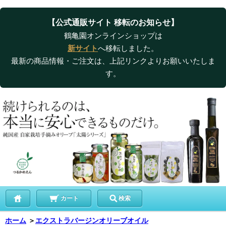
【公式通販サイト 移転のお知らせ】
鶴亀園オンラインショップは
新サイト
へ移転しました。
最新の商品情報・ご注文は、上記リンクよりお願いいたしま
す。
カート
検索
ホーム
＞
エクストラバージンオリーブオイル